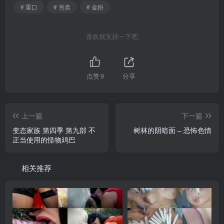
# 重口
# 另类
# 金粉
喜欢就支持一下吧
点赞
9
分享
上一篇
下一篇
变态家族 第四季 第九部 不
树林的阴暗面 – 恐怖色情
正当使用的怪物鸡巴
相关推荐