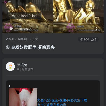
Video load failed
0:00
/
0:00
首页
调教重口
正文
960
9
金粉奴隶肥皂 滨崎真央
流氓兔
6个月前发布
完整高清-原图-视频-内容资源下载
点击👆观看完整内容