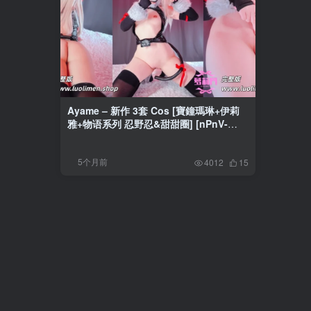
Ayame – 新作 3套 Cos [寶鐘瑪琳+伊莉
雅+物语系列 忍野忍&甜甜圈] [nPnV-
592MB]
5个月前
4012
15