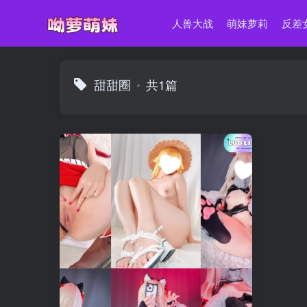
人兽大战
萌妹萝莉
反差
甜甜圈
共1篇