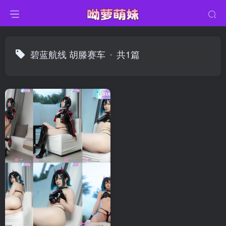
碧蓝航线 胡滕赛车
共1篇