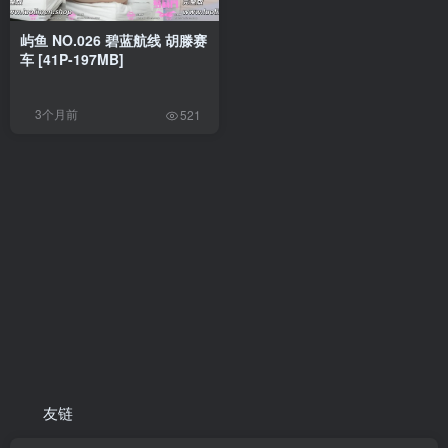
屿鱼 NO.026 碧蓝航线 胡滕赛
车 [41P-197MB]
3个月前
521
友链