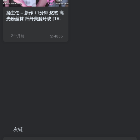
捅主任 – 新作 11分钟 悠悠 高
光粉丝袜 纤纤美腿玲珑 [1V-
513MB]
2个月前
4855
友链