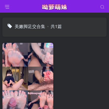
美嫩脚足交合集
共1篇