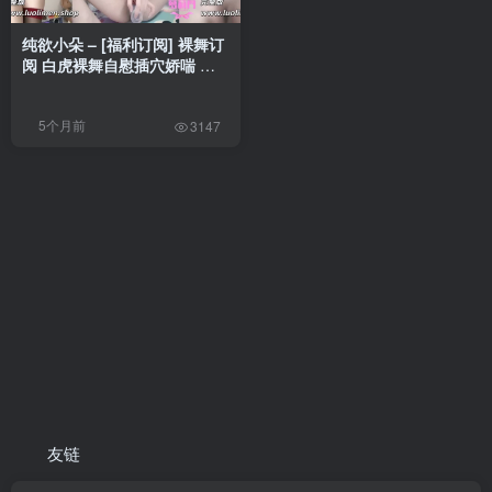
纯欲小朵 – [福利订阅] 裸舞订
阅 白虎裸舞自慰插穴娇喘 合
集 [71V-2.47GB]
5个月前
3147
友链