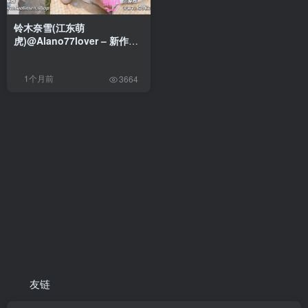
铃木奈雪(江东萌
虎)@Alano77lover – 新作
[520门槛] 22分钟 Cos顶级白
虎一线天Cos萝莉金主福利
1个月前
[2V-1.30G]
3664
友链