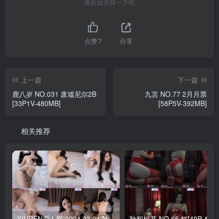
喜欢就支持一下吧
点赞
7
分享
上一篇
下一篇
鹿八岁 NO.031 废墟尼尔2B
九言 NO.77 2月月票
[33P1V-480MB]
[58P5V-392MB]
相关推荐
XIUREN秀人网 2024.03.01 NO.8166 鱼子酱Fish[79+1P／703MB]
秋和柯基 NO.65 