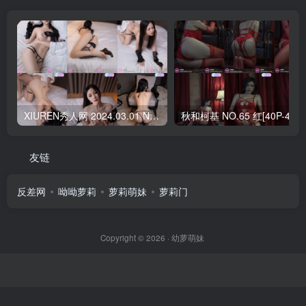
XIUREN秀人网 2024.03.01 NO.8166 鱼子酱Fish[79+1P／703MB]
秋和柯基 NO.65 
友链
反差网
呦呦萝莉
萝莉萌妹
萝莉门
Copyright © 2026 ·
幼萝萌妹