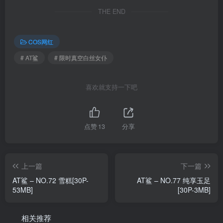
THE END
COS网红
# AT鲨
# 限时真空白丝女仆
喜欢就支持一下吧
点赞
13
分享
上一篇
下一篇
AT鲨 – NO.72 雪糕[30P-
AT鲨 – NO.77 纯享玉足
53MB]
[30P-3MB]
相关推荐