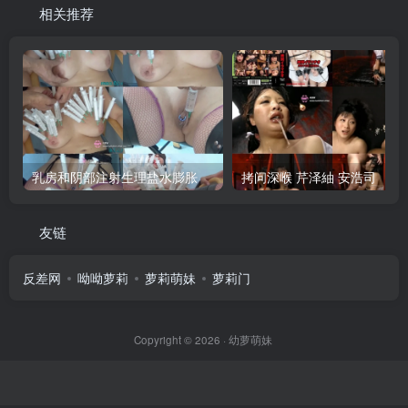
相关推荐
乳房和阴部注射生理盐水膨胀
拷问深喉 芹泽紬 安浩司
友链
反差网
呦呦萝莉
萝莉萌妹
萝莉门
Copyright © 2026 ·
幼萝萌妹