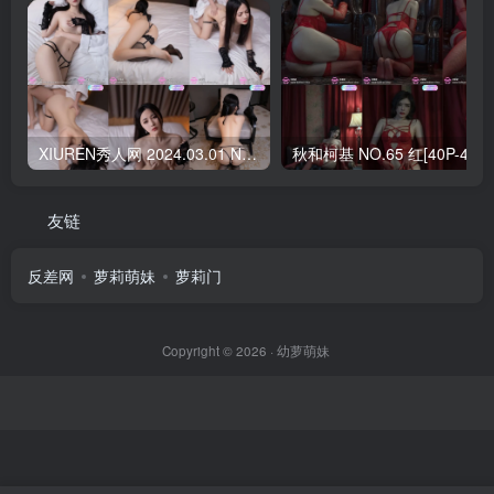
XIUREN秀人网 2024.03.01 NO.8166 鱼子酱Fish[79+1P／703MB]
秋和柯基 NO.65 
友链
反差网
萝莉萌妹
萝莉门
Copyright © 2026 ·
幼萝萌妹