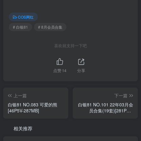
COS网红
# 白银81
# 8月会员合集
喜欢就支持一下吧
点赞
14
分享
上一篇
下一篇
白银81 NO.083 可爱的熊
白银81 NO.101 22年03月会
[46P5V-287MB]
员合集(19套)[281P6V-
925MB]
相关推荐