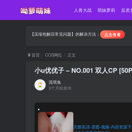
人兽大战
萌妹萝莉
反差
【压缩包解压常见问题】的解决方法：
点击查看
首页
COS网红
正文
小u优优子 – NO.001 双人CP [50
流氓兔
3个月前发布
完整高清-原图-视频-内容资源下