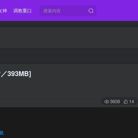
女神
调教重口
P／393MB]
3608
14
载