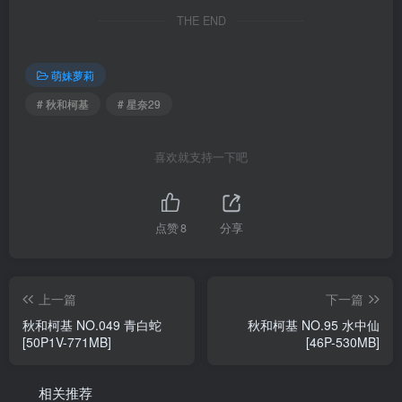
THE END
萌妹萝莉
# 秋和柯基
# 星奈29
喜欢就支持一下吧
点赞
8
分享
上一篇
下一篇
秋和柯基 NO.049 青白蛇
秋和柯基 NO.95 水中仙
[50P1V-771MB]
[46P-530MB]
相关推荐