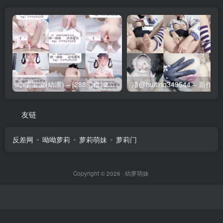
小雯宝宝(幼凛) – [288门槛] 25分钟 Cos双马尾麻花辫lo裙自慰[98P1V-1.56G]
友链
反差网
呦呦萝莉
萝莉萌妹
萝莉门
Copyright © 2026 ·
幼萝萌妹