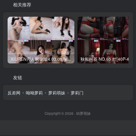
相关推荐
XIUREN秀人网 2024.03.01 NO.8166 鱼子酱Fish[79+1P／703MB]
秋和柯基 NO.65 
友链
反差网
呦呦萝莉
萝莉萌妹
萝莉门
Copyright © 2026 ·
幼萝萌妹